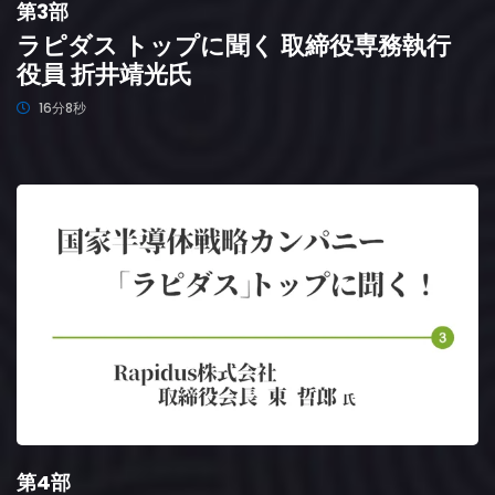
第3部
ラピダス トップに聞く 取締役専務執行
役員 折井靖光氏
16分8秒
第4部