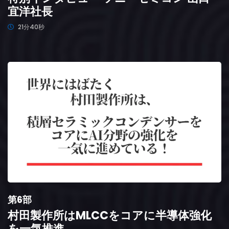
宜洋社長
21分40秒
第6部
村田製作所はMLCCをコアに半導体強化
を一気推進