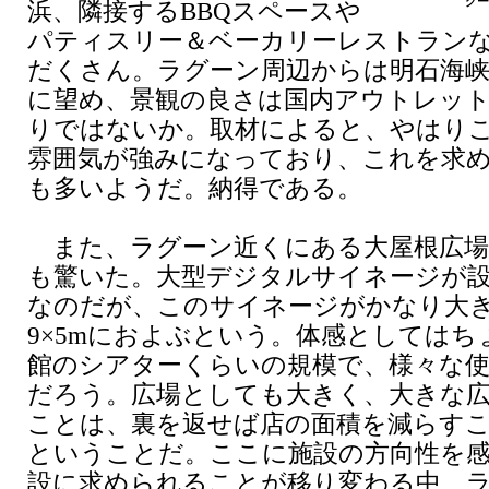
グー
浜、隣接するBBQスペースや
パティスリー＆ベーカリーレストラン
だくさん。ラグーン周辺からは明石海峡
に望め、景観の良さは国内アウトレッ
りではないか。取材によると、やはり
雰囲気が強みになっており、これを求
も多いようだ。納得である。
また、ラグーン近くにある大屋根広場
も驚いた。大型デジタルサイネージが
なのだが、このサイネージがかなり大
9×5mにおよぶという。体感としてはち
館のシアターくらいの規模で、様々な
だろう。広場としても大きく、大きな
ことは、裏を返せば店の面積を減らす
ということだ。ここに施設の方向性を
設に求められることが移り変わる中、