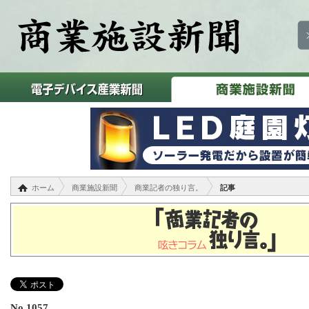
ホーム
商業施設新聞
商業記者の独り言。
記事
No.1057