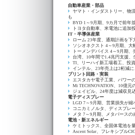
自動車産業・部品
ヤマト・インダストリー、物流
も
BYD 1～9月期、9カ月で前
トヨタ自動車、米電池に追加投資
IT・半導体産業
ローム 23年度、通期計画を
ソシオネクスト 4～9月期、
トーメンデバイス 4～9月期
台湾、10年間で1.4兆円支援、
TI、リーハイ新工場着工、投資
インテル、23年売上は2桁減に
プリント回路・実装
エスタカヤ電子工業、パワーの
Mi TECHNOVATION、
ジェイビル、24年度は減収見
電子ディスプレー
LGD 7～9月期、営業損失が縮
コニカミノルタ、ディスプレー
メタ 7～9月期、メタバース
電池・新エネルギー
ケミトックス、全固体電池を
Ascent Solar、フレキシブル