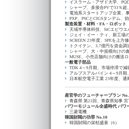
イスラーム・アザド大学、PQ
シャープ、多接合PVで33％超
電池系スタートアップ企業、事
PXP、PSCとCIGSタンデム、効
製造装置・材料・FA・ロボット
天域半導体科技、SiCエピウ
ジェイ・イー・ティ、新工場の
SCREEN 23年度、SPEを
トクイテン、3.7億円を資金
シャープ、大・中規模向けの
MUSE、小売店舗向けの搬送
一般電子部品
TDK 4～9月期、市場停滞で
アルプスアルパイン 4～9月
日本航空電子工業 23年度、
産官学のフューチャープラン No.3
青森県 第21回、青森県知事 
パワーモジュール全盛時代 パワー
三菱電機
韓国財閥の功罪 No.10
韓国財閥の栄枯盛衰（6）