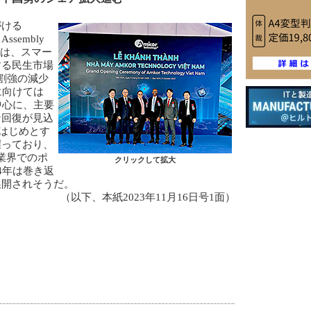
ける
 Assembly
資額は、スマー
する民生市場
割強の減少
に向けては
中心に、主要
な回復が見込
をはじめとす
握っており、
業界でのポ
クリックして拡大
4年は巻き返
展開されそうだ。
（以下、本紙2023年11月16日号1面）