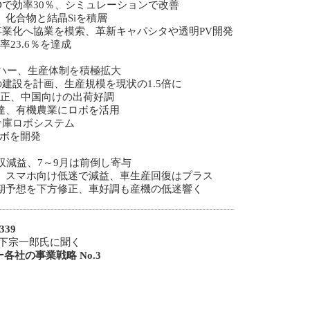
Dで効率30％、シミュレーションで改善
、化合物と結晶Siを積層
業化へ協業を模索、革新キャパシタや透明PV開発
率23.6％を達成
エハー、生産体制を積極拡大
建設を計画、生産規模を現状の1.5倍に
上方修正、中国向けの出荷好調
調達、有機農業にロボを活用
倉庫ロボシステム
ロボを開発
減収減益、7～9月は前倒し寄与
期、スマホ向け低迷で減益、車生産回復はプラス
通期予想を下方修正、車好調も産機の低迷響く
39
宮下宗一郎氏に聞く
各社の事業戦略 No.3