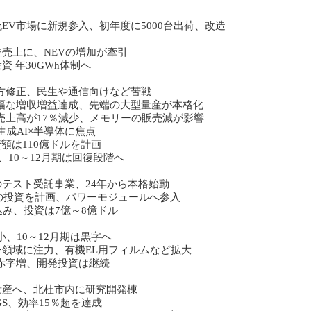
EV市場に新規参入、初年度に5000台出荷、改造
年並売上に、NEVの増加が牽引
 年30GWh体制へ
下方修正、民生や通信向けなど苦戦
大幅な増収増益達成、先端の大型量産が本格化
、売上高が17％減少、メモリーの販売減が影響
生成AI×半導体に焦点
額は110億ドルを計画
、10～12月期は回復段階へ
テスト受託事業、24年から本格始動
10億元の投資を計画、パワーモジュールへ参入
込み、投資は7億～8億ドル
小、10～12月期は黒字へ
領域に注力、有機EL用フィルムなど拡大
の赤字増、開発投資は継続
量産へ、北杜市内に研究開発棟
CIGS、効率15％超を達成