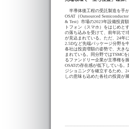
半導体後工程の受託製造を手が
OSAT（Outsourced Semiconductor
& Test）市場の2023年設備投
トフォン（スマホ）をはじめと
の落ち込みを受けて、前年比で3
が見込まれている。ただ、24年
2.5Dなど先端パッケージ分野を
各社は投資増額の姿勢で、大き
まれている。同分野ではTSMC
るファンドリー企業が主導権を
OSATの存在感が低下している。
ジショニングを確立するため、2
しの意味も込めた各社の投資が