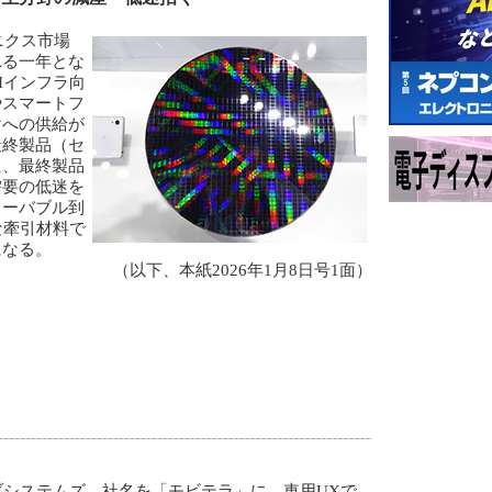
ニクス市場
れる一年とな
Iインフラ向
やスマートフ
けへの供給が
最終製品（セ
た、最終製品
需要の低迷を
リーバブル到
な牽引材料で
になる。
（以下、本紙2026年1月8日号1面）
システムズ、社名を「モビテラ」に、車用UXで