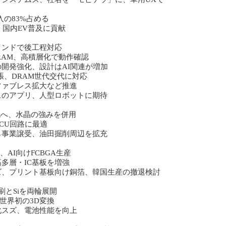
の83%占める
、国内EV普及に貢献
インドで後工程対応
RAM、高積層化で動作確認
開発強化、設計はAI関連が増加
張、DRAM世代交代に対応
ファブレス拡大など推進
スのアプリ、人型ロボットに期待
化へ、水晶の強みを併用
CU回路に最適
ら事業譲受、油田掘削周辺を拡充
、AI向けFCBGA生産
高多層・IC基板を増強
ズ、プリント基板向け銅箔、韓国生産の撤退検討
刷とSiを両輪展開
、世界初の3D変換
化スズ、電池性能を向上