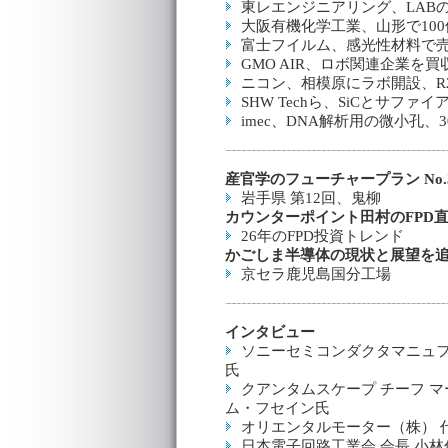
東レエンジニアリング、LABの
大阪有機化学工業、山形で10
富士フイルム、感光性材料で売
GMO AIR、ロボ関連企業を
ニコン、相模原にラボ開設、R
SHW Techら、SiCとサフ
imec、DNA解析用の微小孔、3
産官学のフューチャープラン No.3
岩手県 第12回、鬼柳
カウンターポイント田村のFPD直球
26年のFPD投資トレンド
かごしま半導体の現状と展望を追う 
京セラ鹿児島国分工場
インタビュー
ソニーセミコンダクタマニュフ
氏
クアンタムスケープ チーフ 
ム・フセイン氏
オリエンタルモーター（株） 
日本電子回路工業会 会長 小林