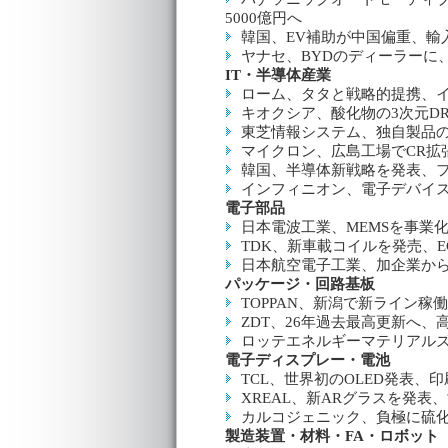
5000億円へ
韓国、EV補助が中国偏重、輸入
ヤナセ、BYDのディーラーに
IT・半導体産業
ローム、タタと戦略的提携、
キオクシア、酸化物の3次元D
東芝情報システム、独自製品の
マイクロン、広島工場でCR拡
韓国、半導体新戦略を発表、
インフィニオン、電子デバイ
電子部品
日本電波工業、MEMSを事業
TDK、新車載コイルを発売、E
日本航空電子工業、加企業か
パッケージ・回路基板
TOPPAN、新潟で新ライン稼働
ZDT、26年過去最高更新へ、
ロッテエネルギーマテリアル
電子ディスプレー・電池
TCL、世界初のOLED発表、印
XREAL、新ARグラスを発表
カルコジェニック、負極に硫
製造装置・材料・FA・ロボット