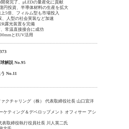
開発完了、μLEDの量産化に貢献
0億円投資、半導体材料の生産を拡大
上5倍、フィルム型も市場投入
買収、人型の社会実装など加速
2R露光装置を完備
ァイア、常温直接接合に成功
00mmとEUV活用
73
解説 No.95
No.11
ァクチャリング（株） 代表取締役社長 山口宜洋
マーケティング＆デベロップメント オフィサー アシ
代表取締役執行役員社長 川人英二氏
俊文氏