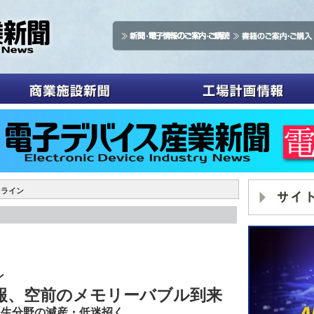
ドライン
ン
報、空前のメモリーバブル到来
民生分野の減産・低迷招く