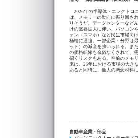
2026年の半導体・エレクトロ
は、メモリーの動向に振り回さ
りそうだ。データセンターなどA
けの需要拡大に伴い、パソコン
ォン（スマホ）など民生市場向
極端に逼迫。一部企業・分野は
ット）の減産を強いられる。ま
の価格転嫁も余儀なくされて、
招くリスクもある。空前のメモ
来は、26年における市場の大き
あると同時に、最大の懸念材料
自動車産業・部品
パナソニックオートモーティブ