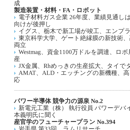
成
製造装置・材料・FA・ロボット
電子材料ガス企業 26年度、業績見通しは
向けが後押し
イグス、栃木で新工場が竣工、エンプ
東京科学大学、ゲート絶縁膜の新技術、
両立
Westmag、資金1100万ドルを調達、
産
JX金属、Rhめっきの生産拡大、タイで
AMAT、ALD・エッチングの新機種、
応
パワー半導体 競争力の源泉 No.2
新電元工業（株） 執行役員 パワーデバ
本義明氏に聞く
産官学のフューチャープラン No.394
岩手県 第33回、ラムリサーチ