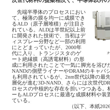
次世代材料の提案相次ぐ、半導体以外の
先端半導体のプロセスにおい
て、極薄の膜を均一に成膜でき
るALD（原子層堆積）が注目さ
れている。ALDは半世紀以上前
に開発された技術で、当初はデ
ィスプレー分野など一部の利用
にとどまっていたが、2000年
代に入り、トランジスタのゲ
ク
ート絶縁膜（高誘電材料）の形
成に利用されたことで一気に脚光を浴びた
NANDの側壁ライナーやDRAMのキャパ
も利用されているが、2nm世代以降の最
層化が進む3D-NAND、さらには次世代D
ロセスの中核的な存在を担いつつある。
ーもALDプロセスに最適な成膜材料や装
ている。
（以下、本紙202