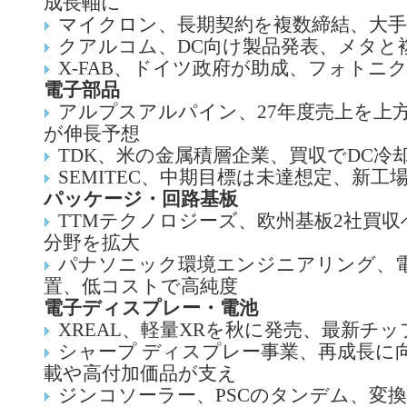
成長軸に
マイクロン、長期契約を複数締結、大手
クアルコム、DC向け製品発表、メタと
X-FAB、ドイツ政府が助成、フォトニ
電子部品
アルプスアルパイン、27年度売上を上
が伸長予想
TDK、米の金属積層企業、買収でDC冷
SEMITEC、中期目標は未達想定、新工
パッケージ・回路基板
TTMテクノロジーズ、欧州基板2社買
分野を拡大
パナソニック環境エンジニアリング、
置、低コストで高純度
電子ディスプレー・電池
XREAL、軽量XRを秋に発売、最新チ
シャープ ディスプレー事業、再成長に
載や高付加価品が支え
ジンコソーラー、PSCのタンデム、変換