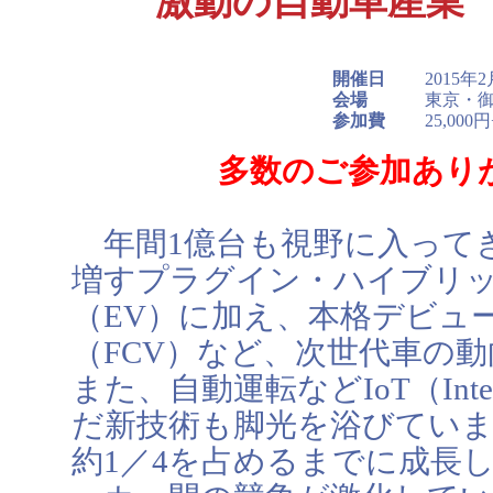
激動の自動車産業 
開催日
2015年
会場
東京・
参加費
25,0
多数のご参加あり
年間1億台も視野に入って
増すプラグイン・ハイブリッ
（EV）に加え、本格デビュ
（FCV）など、次世代車の
また、自動運転などIoT（Intern
だ新技術も脚光を浴びていま
約1／4を占めるまでに成長