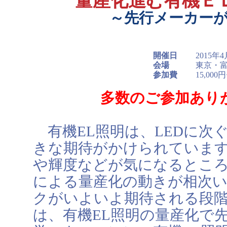
量産化進む有機Ｅ
～先行メーカー
開催日
2015年4
会場
東京・
参加費
15,000
多数のご参加あり
有機EL照明は、LEDに次
きな期待がかけられていま
や輝度などが気になるとこ
による量産化の動きが相次
クがいよいよ期待される段
は、有機EL照明の量産化で