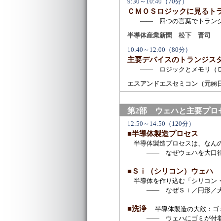
9:30～10:40（70分）
ＣＭＯＳロジックに見るト
―― 四つの言葉でトランジ
半導体産業新聞 松下 晋司
10:40～12:00（80分）
主要デバイスのトランジス
―― ロジックとメモリ（Ｄ
エスアンドエスセミコン（元㈱
第2部 ウェハと主要プロ
12:50～14:50（120分）
■半導体製造プロセス
半導体製造プロセスは、なんの
―― なぜウェハを大口径化
■Ｓｉ（シリコン）ウェハ
半導体を作り込む「シリコン
―― なぜＳｉ／円形／大口
■洗浄
半導体製造の大敵：ゴ
―― ウェハにゴミが付着