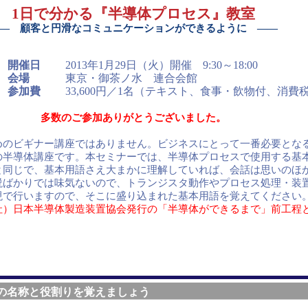
1日で分かる『半導体プロセス』教室
― 顧客と円滑なコミュニケーションができるように ――
開催日
2013年1月29日（火）開催 9:30～18:00
会場
東京・御茶ノ水 連合会館
参加費
33,600円／1名（テキスト、食事・飲物付、消費
多数のご参加ありがとうございました。
めのビギナー講座ではありません。ビジネスにとって一番必要とな
の半導体講座です。本セミナーでは、半導体プロセスで使用する基
と同じで、基本用語さえ大まかに理解していれば、会話は思いのほ
説ばかりでは味気ないので、トランジスタ動作やプロセス処理・装
現で行いますので、そこに盛り込まれた基本用語を覚えてください
社）日本半導体製造装置協会発行の「半導体ができるまで」前工程
の名称と役割りを覚えましょう