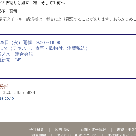
割りと組立工程、そして出荷へ ――
松下 晋司
講演タイトル・講演者は、都合により変更することがあります。あらかじめ
月29日（火）開催 9:30～18:00
0円／1名（テキスト、食事・飲物付、消費税込）
茶ノ水 連合会館
新聞 J45
発部
:03-5835-5894
s.co.jp
会社概要
｜
広告掲載
｜
新聞・電子情報
｜
書籍・出版
利用規約
｜
お支払い・配送について
｜
著作権／サイト