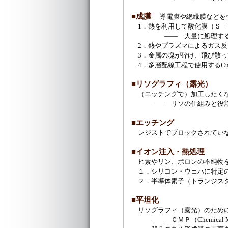
■成膜
導電膜や絶縁膜などを
1．熱を利用して酸化膜（Ｓｉ
―― 大量に処理するバッ
2．熱やプラズマによるガス反応を利用し
3．金属の塊が砕け、飛び散って付着する
4．多層配線工程で使用するC
■リソグラフィ（露光）
（エッチングで）加工したくな
―― リソの仕組みと役割・
■エッチング
レジストでブロックされていな
■イオン注入・熱処理
ヒ素やリン、ボロンの不純物を
１．シリコン・ウェハに特定の
２．半導体素子（トランジスタ
■平坦化
リソグラフィ（露光）のために
―― ＣＭＰ（Chemical Mech