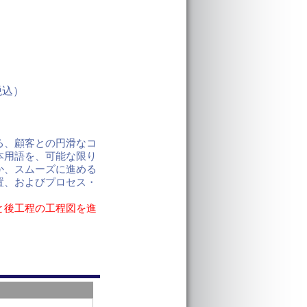
税込）
る、顧客との円滑なコ
本用語を、可能な限り
か、スムーズに進める
置、およびプロセス・
。
と後工程の工程図を進