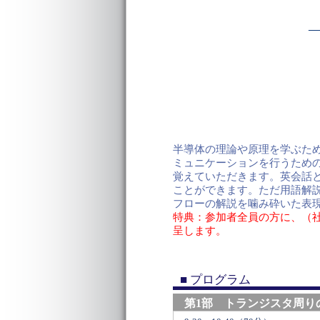
―
半導体の理論や原理を学ぶた
ミュニケーションを行うため
覚えていただきます。英会話
ことができます。ただ用語解
フローの解説を噛み砕いた表
特典：参加者全員の方に、（
呈します。
■ プログラム
第1部 トランジスタ周り