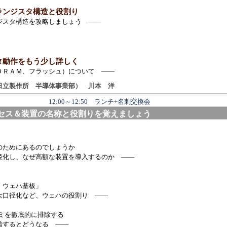
ランジスタ構造と役割り
スタ構造を攻略しましょう ――
タ動作をもう少し詳しく
ＲＡＭ、フラッシュ）について ――
日立製作所 半導体事業部） 川本 洋
12:00～12:50 ランチ+名刺交換会
セス＆装置の名称と役割りを覚えましょう
ためにあるのでしょうか
し、なぜ高額な装置を導入するのか ――
・ウェハ基板」
径化など、ウェハの役割り ――
ミを徹底的に排除する
するとどうなる ――