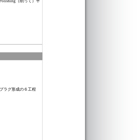
ishing（削って）平
プラグ形成の６工程