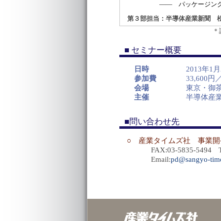
―― パッケージングの役
第３部担当：半導体産業新聞 
＊
■ セミナー概要
日時
2013年1
参加費
33,60
会場
東京・御
主催
半導体産業
■問い合わせ先
○ 産業タイムズ社 事業開
FAX:03-5835-5494 TEL
Email:
pd@sangyo-time