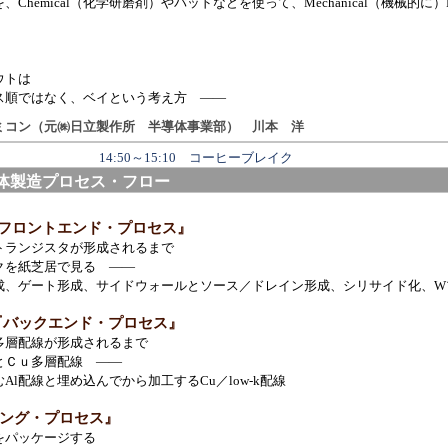
ical（化学研磨剤）やパッドなどを使って、Mechanical（機械的に）Pol
ウトは
ではなく、ベイという考え方 ――
ミコン（元㈱日立製作所 半導体事業部） 川本 洋
14:50～15:10 コーヒーブレイク
体製造プロセス・フロー
Ⅰ『フロントエンド・プロセス』
ジスタが形成されるまで
紙芝居で見る ――
ト形成、サイドウォールとソース／ドレイン形成、シリサイド化、W
Ⅱ『バックエンド・プロセス』
配線が形成されるまで
ｕ多層配線 ――
と埋め込んでから加工するCu／low-k配線
ジング・プロセス』
ッケージする