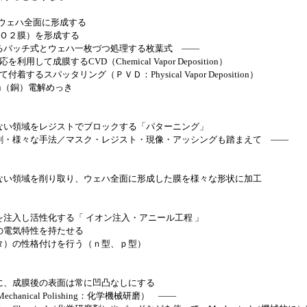
ウェハ全面に形成する
Ｏ２膜）を形成する
チ式とウェハ一枚づつ処理する枚葉式 ――
て成膜するCVD（Chemical Vapor Deposition）
スパッタリング（ＰＶＤ：Physical Vapor Deposition）
u（銅）電解めっき
い領域をレジストでブロックする「パターニング」
様々な手法／マスク・レジスト・現像・アッシングも踏まえて ――
い領域を削り取り、ウェハ全面に形成した膜を様々な形状に加工
注入し活性化する「 イオン注入・アニール工程 」
電気特性を持たせる
）の性格付けを行う（ｎ型、ｐ型）
、成膜後の表面は常に凹凸なしにする
anical Polishing：化学機械研磨） ――