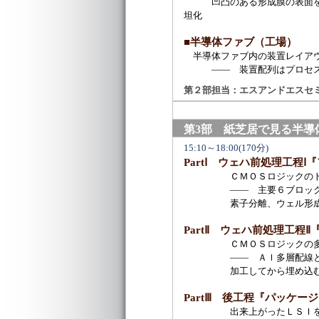
凹凸のある形成膜の表面を、Chem
坦化
■半導体ファブ（工場）
半導体ファブ内の装置レイア
―― 装置配列はプロセス順
第２部担当：エスアンドエスセ
第3部 紙芝居で見る半導
15:10～18:00(170分)
PartⅠ ウェハ前処理工程
ＣＭＯＳロジックのトラン
―― 主要６ブロックを
素子分離、ウェル形成、ゲー
PartⅡ ウェハ前処理工程
ＣＭＯＳロジックの多層
―― Ａｌ多層配線とＣ
加工してから埋め込むAl配線
PartⅢ 後工程『パッケー
出来上がったＬＳＩをパ