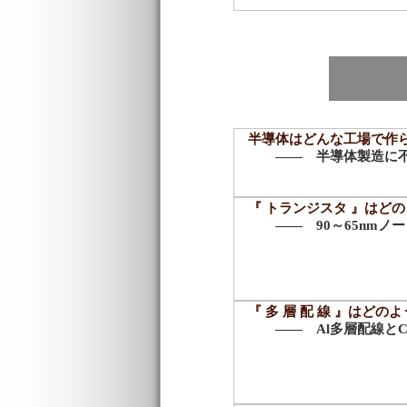
半導体はどんな工場で作ら
―― 半導体製造に
『 トランジスタ 』はど
―― 90～65nm
『 多 層 配 線 』はど
―― Al多層配線と