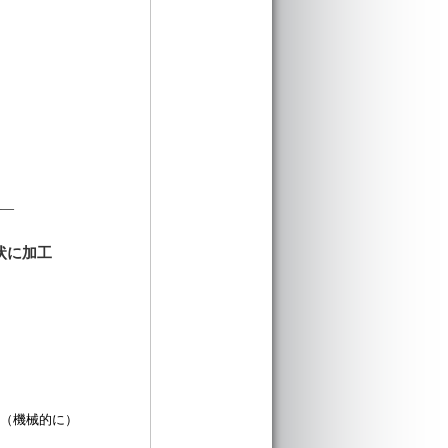
）
―
状に加工
l（機械的に）