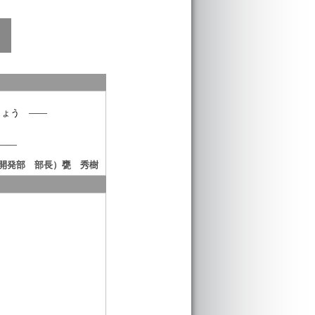
しょう ――
――
開発部 部長）甕 秀樹