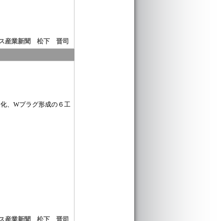
ス産業新聞 松下 晋司
、Wプラグ形成の６工
ス産業新聞 松下 晋司