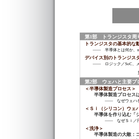
第1部 トランジスタ周
トランジスタの基本的な
―― 半導体とは何か、n型
デバイス別のトランジス
―― ロジック／SoC、メ
第2部 ウェハと主要プ
＜半導体製造プロセス＞
半導体製造プロセス
―― なぜウェハを大口
＜Ｓｉ（シリコン）ウェ
半導体を作り込む「
―― なぜＳｉ／円形／
＜洗浄＞
半導体製造の大敵：