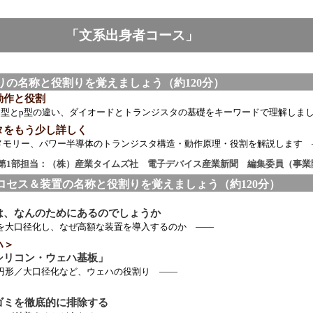
「文系出身者コース」
りの名称と役割りを覚えましょう（約120分）
動作と役割
とp型の違い、ダイオードとトランジスタの基礎をキーワードで理解しま
タをもう少し詳しく
モリー、パワー半導体のトランジスタ構造・動作原理・役割を解説します 
第1部担当：（株）産業タイムズ社 電子デバイス産業新聞 編集委員（事業
ロセス＆装置の名称と役割りを覚えましょう（約120分）
は、なんのためにあるのでしょうか
径化し、なぜ高額な装置を導入するのか ――
ハ＞
シリコン・ウェハ基板」
大口径化など、ウェハの役割り ――
ゴミを徹底的に排除する