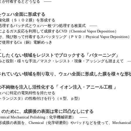
着するとどうなる ――
をウェハ全面に形成する
（ＳｉＯ２膜）を形成する
ッチ式とウェハ一枚づつ処理する枚葉式 ――
利用して成膜するCVD（Chemical Vapor Deposition）
着するスパッタリング（ＰＶＤ：Physical Vapor Deposition
するCu（銅）電解めっき
＞
工したくない領域をレジストでブロックする「パターニング」
・様々な手法／マスク・レジスト・現像・アッシングも踏まえて ―
されていない領域を削り取り、ウェハ全面に形成した膜を様々な形
不純物を注入し活性化する「 イオン注入・アニール工程 」
特定の電気特性を持たせる
ジスタ）の性格付けを行う（ｎ型、ｐ型）
）のために、成膜後の表面は常に凹凸なしにする
echanical Polishing：化学機械研磨） ――
Chemical（化学研磨剤）やパッドなどを使って、Mechanica