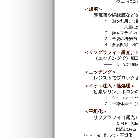
―― ウェハにゴミが付
＜成膜＞
導電膜や絶縁膜など
１．熱を利用して酸化膜
―― 大量に処理するバ
２．熱やプラズマによるガス反応を
３．金属の塊が砕け、飛び散って付
４．多層配線工程で使用
＜リソグラフィ（露光）
（エッチングで）加
―― リソの仕組みと役割
＜エッチング＞
レジストでブロック
＜イオン注入・熱処理＞
ヒ素やリン、ボロンの
１．シリコン・ウェハに
２．半導体素子（トラン
＜平坦化＞
リソグラフィ（露光
―― ＣＭＰ（Chemical M
凹凸のある形成膜の表面を、
Polishing（削って）平坦化