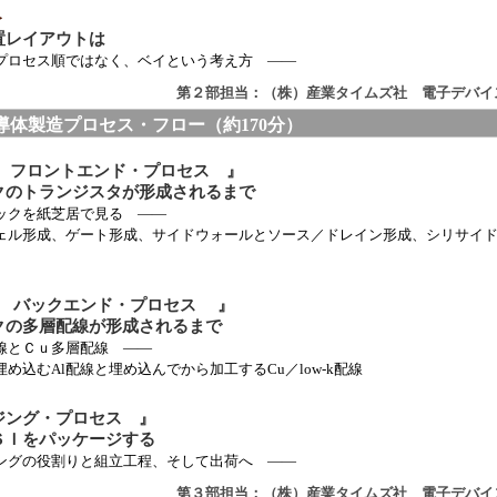
＞
置レイアウトは
ス順ではなく、ベイという考え方 ――
第２部担当：（株）産業タイムズ社 電子デバイ
導体製造プロセス・フロー（約170分）
『 フロントエンド・プロセス 』
トランジスタが形成されるまで
を紙芝居で見る ――
ゲート形成、サイドウォールとソース／ドレイン形成、シリサイド化
『 バックエンド・プロセス 』
多層配線が形成されるまで
Ｃｕ多層配線 ――
配線と埋め込んでから加工するCu／low-k配線
ジング・プロセス 』
をパッケージする
役割りと組立工程、そして出荷へ ――
第３部担当：（株）産業タイムズ社 電子デバイ