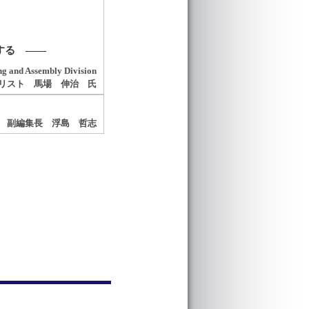
する ――
 Assembly Division
リスト 馬場 伸治 氏
 副編集長 浮島 哲志