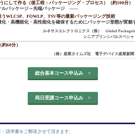
ようにして作る（後工程：パッケージング・プロセス）（約100分）
ナルパッケージ～先端パッケージ ――
うWLCSP、FOWLP、TSV等の最新パッケージング技術
積化・高機能化・高性能化を確保するためにパッケージ形態が変貌
ルネサスエレクトロニクス（株） Global Packageing and
シニアプリンシパルスペシャ
（約60分）
（株）産業タイムズ社 電子デバイス産業新聞
総合基本コース申込み >
両日受講コース申込み >
・請求書をご郵送させて頂きます。