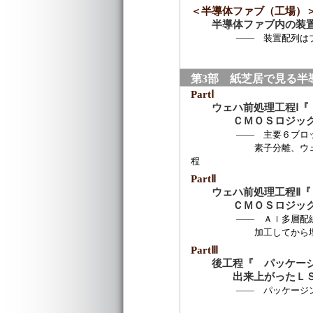
＜半導体ファブ（工場）
半導体ファブ内の装
―― 装置配列はプロセ
第3部 紙芝居で見る半
PartⅠ
ウェハ前処理工程Ⅰ
ＣＭＯＳロジックの
―― 主要６ブロック
素子分離、ウェル形成、
程
PartⅡ
ウェハ前処理工程Ⅱ
ＣＭＯＳロジックの
―― Ａｌ多層配線と
加工してから埋め込むAl
PartⅢ
後工程『 パッケー
出来上がったＬＳＩ
―― パッケージングの