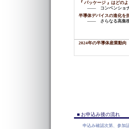
『 パッケージ 』はどの
―― コンベンショ
半導体デバイスの進化を担
―― さらなる高集
2024年の半導体産業動向
■ お申込み後の流れ
申込み確認次第、参加証