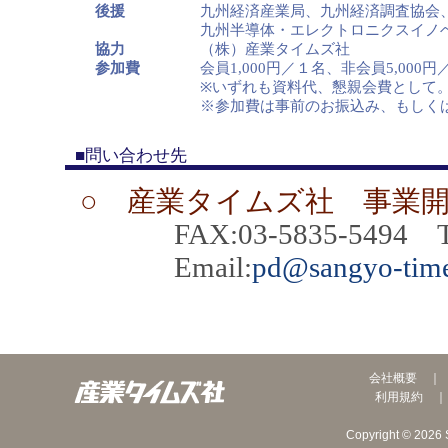
後援
九州経済産業局、九州経済調査協会
九州半導体・エレクトロニクスイノベ
協力
（株）産業タイムズ社
参加費
会員1,000円／１名、非会員5,000円
※いずれも資料代、懇親会費として
※参加費は事前のお振込み、もしく
■問い合わせ先
○ 産業タイムズ社 事業
FAX:03-5835-5494 TEL
Email:
pd@sangyo-time
会社概要
利用規約
Copyright © 2026 S