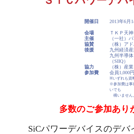
ＳｉＣパワーデバ
開催日
2013年6月
懇親会
会場
ＴＫＰ天神
主催
（一社）パ
協賛
（株）アド
後援
九州経済産
九州半導体
（SIIQ）
協力
（株）産業
参加費
会員1,00
※いずれも資
※参加費は事
いでも
構いません
多数のご参加あり
SiCパワーデバイスのデバ