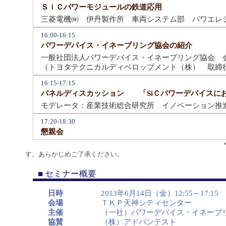
ＳｉＣパワーモジュールの鉄道応用
三菱電機㈱ 伊丹製作所 車両システム部 パワエレ
16:00-16:15
パワーデバイス・イネーブリング協会の紹介
一般社団法人パワーデバイス・イネーブリング協会 
（トヨタテクニカルディベロップメント（株） 取締
16:15-17:15
パネルディスカッション 「SiＣパワーデバイスに
モデレータ：産業技術総合研究所 イノベーション推
17:20-18:30
懇親会
＊講演タイトル・講演者は、都
す。あらかじめご了承ください。
■ セミナー概要
日時
2013年6月14日（金）12:55～17:15
会場
ＴＫＰ天神シティセンター
主催
（一社）パワーデバイス・イネーブリ
協賛
（株）アドバンテスト