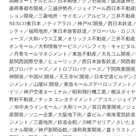
高崎ターミナルビル／日本郵便／グンゼ開発／阪急阪神ビ
菱商事都市開発／三越伊勢丹／ジェイアール西日本不動産
ション開発／三菱地所・サイモン／アルビス／三井不動産／
NEXCO東日本 ／ティアラ21 ／神戸SC開発／西日本鉄道
シティ／福岡地所／東日本旅客鉄道／グローバル・ロジス
ィーズ／大和ハウス工業／オリックス不動産／三井不動産
オンモール／大和情報サービス／パシフィカ・キャピタル
／丹青モールマネジメント／東急不動産／大丸コム開発／
新関西国際空港／ヒューリック／西日本旅客鉄道／関西都
武プロパティーズ／メトロプロパティーズ／下関商業開発
神開発／中国SC開発／天王寺SC開発／日本空港ビルデン
ジメント／山陽SC開発／東急モールズデベロップメント
イツ／神戸空港ターミナル／昭和飛行機工業／横浜ダイヤ
野村不動産／チッタ エンタテイメント／アコス／ジェイ
／JR中央ラインモール／大和リース／双日商業開発／ジ
産開発／ソニー企業／大阪地下街／森ビル／南海電気鉄道
ジメント／三菱地所／鉄道会館／川崎アゼリア／さいたま
ミナル開発／神戸新聞会館／浦和商業開発／森トラスト／