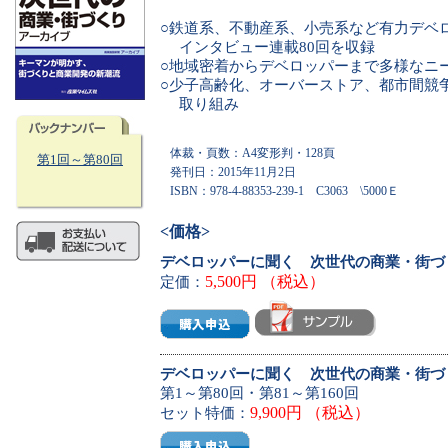
○鉄道系、不動産系、小売系など有力デベ
インタビュー連載80回を収録
○地域密着からデベロッパーまで多様なニ
○少子高齢化、オーバーストア、都市間競
取り組み
体裁・頁数：
A4変形判・128頁
第1回～第80回
発刊日：
2015年11月2日
ISBN：978-4-88353-239-1 C3063 \5000Ｅ
<価格>
デベロッパーに聞く 次世代の商業・街づ
5,500円 （税込）
定価：
デベロッパーに聞く 次世代の商業・街づ
第1～第80回・第81～第160回
9,900円 （税込）
セット特価：