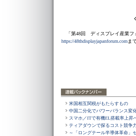
「第48回 ディスプレイ産業フ
https://48thdisplayjapanforum.com
ま
米国相互関税がもたらすもの
中国二分化でパワーバランス変
スマホ／ITで有機EL搭載率上昇
ティアダウンで探るコスト競争
～「ロングテール半導体革命」セミ