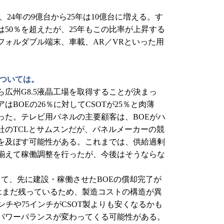
24年の9億台から25年は10億台に増える。す
50％を超えたが、25年もこの比率が上昇する
フォルダブル端末、車載、AR／VRといった用
については。
ら広州G8.5液晶工場を取得することが決まっ
BOEの26％に対してCSOTが25％と肉薄
った。テレビ用パネルの主要顧客は、BOEがハ
会社のTCLとサムスンだが、パネルメーカーの競
を及ぼす可能性がある。これまでは、供給過剰
揃えて稼働調整を行ったが、今後はそうならな
して、先に建設・稼働させたBOEの償却完了が
Tはまだ残っているため、製造コストの構造が異
ンチや75インチがCSOT製よりも安くなるかも
パワーバランスが変わってくる可能性がある。