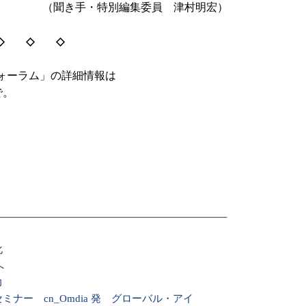
（聞き手・特別編集委員 津村明宏）
◇ ◇ ◇
ォーラム」の詳細情報は
で。
化
へ
力
ナー cn_Omdia 発 グローバル・アイ