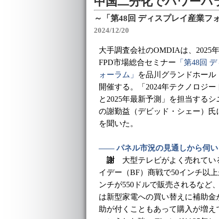
中国二分化でパワーバ
～「第48回 ディスプレイ産業フ
2024/12/20
大手調査会社のOMDIAは、2025年
FPD市場総合セミナー
「第48回 
ォーラム」
を品川グランドホール
開催する。「2024年テクノロジ
と2025年最新予測」を担当する
の謝勤益（デビッド・シェー）氏
を聞いた。
―― パネル市況の見通しから伺い
謝
大型テレビがよく売れている
イデー（BF）商戦で50インチ以
ンチが550ドルで販売されるなど
は新型家電への買い替えに補助金
助が付くこともあって購入が増え