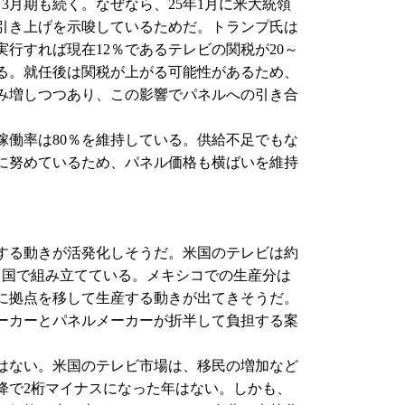
3月期も続く。なぜなら、25年1月に米大統領
引き上げを示唆しているためだ。トランプ氏は
行すれば現在12％であるテレビの関税が20～
ある。就任後は関税が上がる可能性があるため、
み増しつつあり、この影響でパネルへの引き合
働率は80％を維持している。供給不足でもな
に努めているため、パネル価格も横ばいを維持
る動きが活発化しそうだ。米国のテレビは約
中国で組み立てている。メキシコでの生産分は
に拠点を移して生産する動きが出てきそうだ。
ーカーとパネルメーカーが折半して負担する案
はない。米国のテレビ市場は、移民の増加など
降で2桁マイナスになった年はない。しかも、