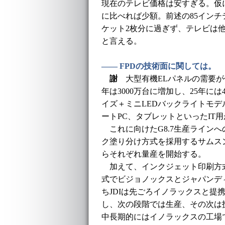
現在のテレビ価格は安すぎる。仮
に比べれば少額。前述の85インチ
ケット2枚分に過ぎず、テレビは
と言える。
―― FPDの技術面に関しては。
謝
大型有機ELパネルの需要が伸
年は3000万台に増加し、25年に
イズ＋ミニLEDバックライトモ
ートPC、タブレットといったIT
これに向けたG8.7生産ラインへ
ク塗り分け方式を採用するサムスン
らそれぞれ量産を開始する。
加えて、インクジェット印刷方式
式でビジョノックスとジャパンディ
ちJDIは先ごろイノラックスと提
し、次の段階では生産、その次は
中長期的にはイノラックスの工場で