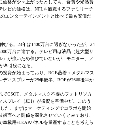
に価格が少々上がったとしても、食費や光熱費
テレビの価格は、NFLを観戦するファミリーチ
他のエンターテインメントと比べて最も安価だ
びる。23年は1400万台に過ぎなかったが、24
は4000万台に達する。テレビ用は液晶（超大型サ
デル）が強いため伸びていないが、モニター、ノ
用が牽引役になる。
の投資が始まっており、RGB蒸着＋メタルマス
ディスプレーが25年後半、BOEが26年後半か
でCSOT、メタルマスク不要のフォトリソ方
スプレイ（JDI）が投資を準備中だ。このう
携した。まずはマーケティングでコラボを開始
技術面へと関係を深化させていくとみており、
車載用eLEAPパネルを量産することも考えら