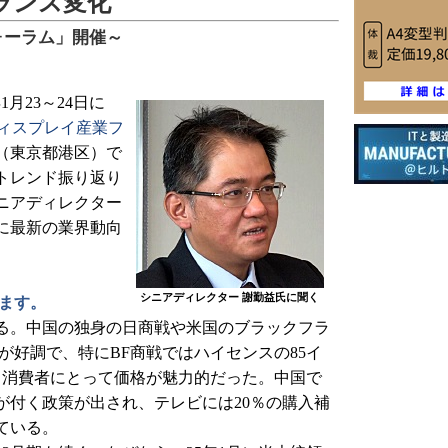
ランス変化
ォーラム」開催～
1月23～24日に
ディスプレイ産業フ
（東京都港区）で
ートレンド振り返り
シニアディレクター
に最新の業界動向
シニアディレクター 謝勤益氏に聞く
ます。
。中国の独身の日商戦や米国のブラックフラ
上が好調で、特にBF商戦ではハイセンスの85イ
、消費者にとって価格が魅力的だった。中国で
が付く政策が出され、テレビには20％の購入補
ている。