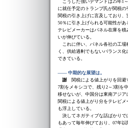
こうした強いデマンドは25年1～
に就任予定のトランプ氏が関税の
関税の引き上げに言及しており、実
50％に引き上げられる可能性が
テレビメーカーはパネル在庫を積
いが伸びている。
これに伴い、パネル各社の工場稼
く、供給過剰でもないバランス化
できている。
―― 中期的な展望は。
謝
関税による値上がりを回避す
7割をメキシコで、残り2～3割を
移せないが、中国分は東南アジア
関税による値上がり分をテレビメ
も浮上している。
決してネガティブな話ばかりで
もあって毎年伸びており、07年以