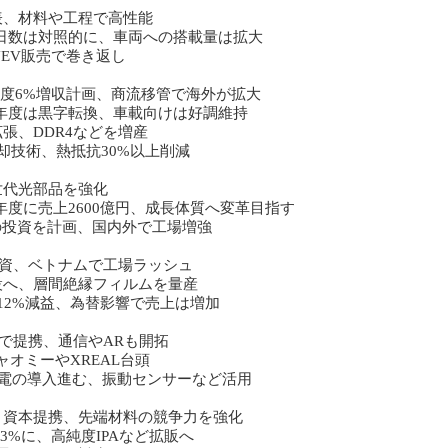
表、材料や工程で高性能
庫日数は対照的に、車両への搭載量は拡大
NEV販売で巻き返し
年度6%増収計画、商流移管で海外が拡大
5年度は黒字転換、車載向けは好調維持
張、DDR4などを増産
却技術、熱抵抗30%以上削減
世代光部品を強化
年度に売上2600億円、成長体質へ変革目指す
円の投資を計画、国内外で工場増強
投資、ベトナムで工場ラッシュ
設へ、層間絶縁フィルムを量産
は12%減益、為替影響で売上は増加
発で提携、通信やARも開拓
ャオミーやXREAL台頭
電の導入進む、振動センサーなど活用
と資本提携、先端材料の競争力を強化
3%に、高純度IPAなど拡販へ