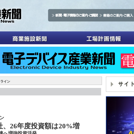
ドライン
イン
社、26年度投資額は20%増
関連へ増強投資活発