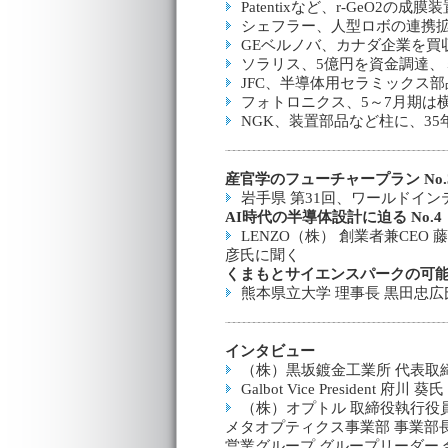
Patentixなど、r-GeO2の
シェフラー、人型ロボの連携
GEベルノバ、カナダ企業を買
ソラリス、5億円を資金調達、
JFC、半導体用セラミックス
フォトロニクス、5～7月期は
NGK、装置部品など柱に、35
産官学のフューチャープラン No.3
岩手県 第31回、ワールドイン
AI時代の半導体設計に迫る No.4
LENZO（株） 創業者兼CE
彦氏に聞く
くまもとサイエンスパークの可能
熊本県立大学 理事長 黒田忠
インタビュー
（株）黒坂鍍金工業所 代表取
Galbot Vice President 府川 葵氏
（株）オプトル 取締役執行役
メタオプティクス事業部 事業部長
営業グループ グループリーダー