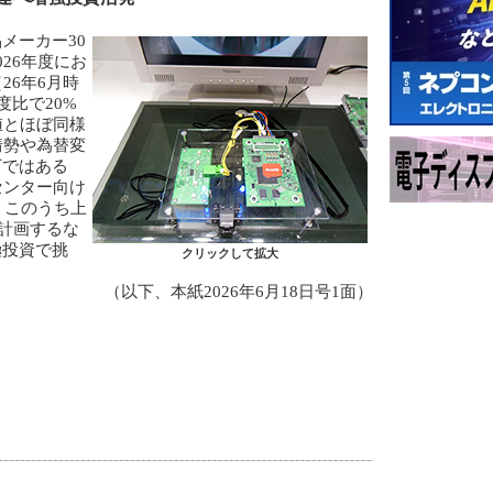
メーカー30
26年度にお
26年6月時
度比で20%
値とほぼ同様
情勢や為替変
下ではある
センター向け
、このうち上
を計画するな
極投資で挑
クリックして拡大
（以下、本紙2026年6月18日号1面）