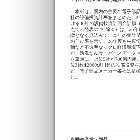
本紙は、国内の主要な電子部品
社の設備投資計画をまとめた。20
ける30社の設備投資計画合計額（
点で未発表の2社除く）は、25年
増となる見込みで、25年の集計
の伸び率を示す。26年度も中東
動など不透明なマクロ経済環境
が、活況なAIサーバー／データ
を筆頭に、上位5社が700億円超
位3社は2000億円超の設備投資
ど、電子部品メーカー各社は積
む。
自動車産業・部品