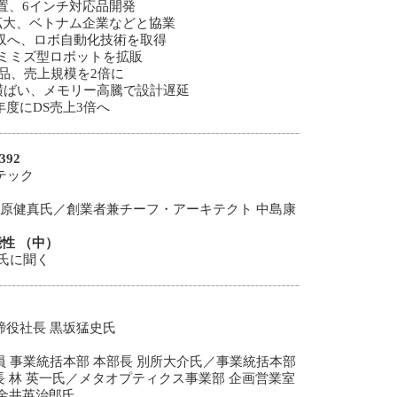
成膜装置、6インチ対応品開発
拡大、ベトナム企業などと協業
収へ、ロボ自動化技術を取得
ミミズ型ロボットを拡販
部品、売上規模を2倍に
横ばい、メモリー高騰で設計遅延
年度にDS売上3倍へ
92
テック
O 藤原健真氏／創業者兼チーフ・アーキテクト 中島康
性 （中）
広氏に聞く
締役社長 黒坂猛史氏
員 事業統括本部 本部長 別所大介氏／事業統括本部
 林 英一氏／メタオプティクス事業部 企画営業室
 金井英治郎氏