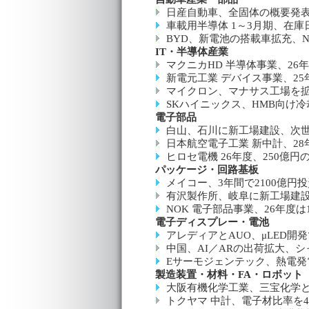
日産自動車、全固体の概要発
車載用半導体 1～3月期、在
BYD、新電池の搭載車拡充、
IT・半導体産業
マクニカHD 半導体事業、26
新電元工業 デバイス事業、2
マイクロン、マナサス工場を拡
SKハイニックス、HMB向け冷
電子部品
白山、石川に新工場建設、次
日本航空電子工業 新中計、28
ヒロセ電機 26年度、250億
パッケージ・回路基板
メイコー、3年間で2100億円
有沢製作所、岐阜に新工場建
NOK 電子部品事業、26年度
電子ディスプレー・電池
アレディアとAUO、μLED開
中国、AI／ARの出荷拡大、シ
Eサーモジェンテック、熱電発
製造装置・材料・FA・ロボット
大阪有機化学工業、三宝化学
トクヤマ 中計、電子材比率を4