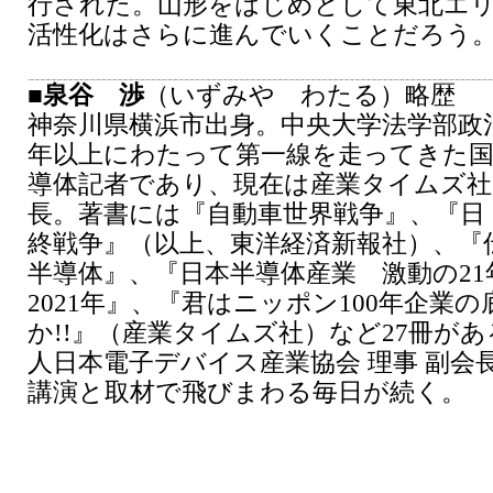
行された。山形をはじめとして東北エ
活性化はさらに進んでいくことだろう
■
泉谷 渉
（いずみや わたる）略歴
神奈川県横浜市出身。中央大学法学部政治
年以上にわたって第一線を走ってきた国
導体記者であり、現在は産業タイムズ社
長。著書には『自動車世界戦争』、『日・
終戦争』（以上、東洋経済新報社）、『
半導体』、『日本半導体産業 激動の21年
2021年』、『君はニッポン100年企業
か!!』（産業タイムズ社）など27冊が
人日本電子デバイス産業協会 理事 副会
講演と取材で飛びまわる毎日が続く。