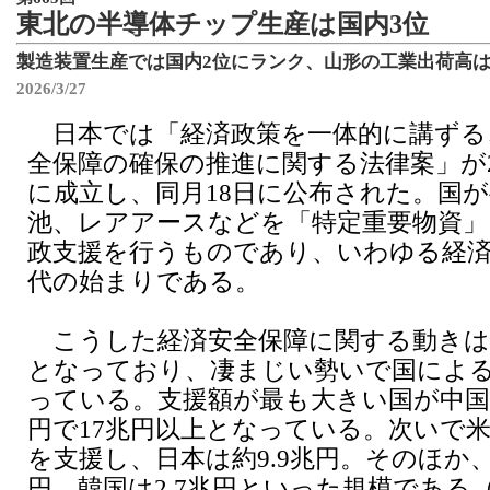
東北の半導体チップ生産は国内3位
製造装置生産では国内2位にランク、山形の工業出荷高は3
2026/3/27
日本では「経済政策を一体的に講ずる
全保障の確保の推進に関する法律案」が20
に成立し、同月18日に公布された。国
池、レアアースなどを「特定重要物資」
政支援を行うものであり、いわゆる経済
代の始まりである。
こうした経済安全保障に関する動きは
となっており、凄まじい勢いで国によ
っている。支援額が最も大きい国が中国
円で17兆円以上となっている。次いで米
を支援し、日本は約9.9兆円。そのほか、
円、韓国は2.7兆円といった規模である（