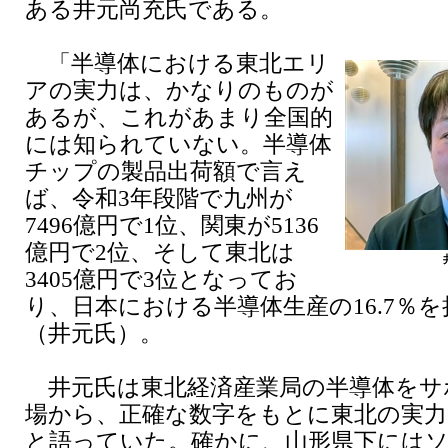
ある井元尚充氏である。
「半導体における東北エリ
アの実力は、かなりのものが
あるが、これがあまり全国的
には知られていない。半導体
チップの製品出荷額で言え
ば、令和3年段階で九州が
7496億円で1位、関東が5136
億円で2位、そして東北は
3405億円で3位となってお
り、日本における半導体生産の16.7％
（井元氏）。
井元氏は東北経済産業局の半導体をサ
場から、正確な数字をもとに東北の実力
と語っていた。確かに、山形県下には