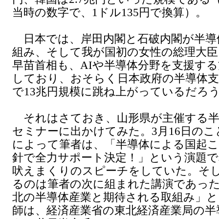
当時の数字で、1ドル135円で換算）。
日本では、岸田内閣と石破内閣が半導
組み、そして我が国初の女性の総理大臣
早苗首相も、AIや半導体分野を支援す
しており、おそらく日本政府の半導体支
で13兆円規模に跳ね上がっているだろ
それはさておき、山形県が主催する半
セミナーに出かけてみた。3月16日の
によって筆者は、「半導体による国起こ
針で全力サポート決定！」という演題で
吠えまくりのスピーチをしていた。そ
るのは筆者の次に組まれた講演であっ
北の半導体産業と期待される取組み」と
師は、経済産業省の東北経済産業局の半