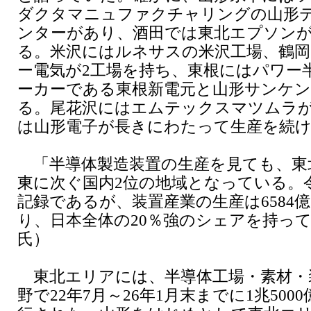
ダクタマニュファクチャリングの山形
ンターがあり、酒田では東北エプソン
る。米沢にはルネサスの米沢工場、鶴
ー電気が2工場を持ち、東根にはパワー
ーカーである東根新電元と山形サンケ
る。尾花沢にはエムテックスマツムラ
は山形電子が長きにわたって生産を続
「半導体製造装置の生産を見ても、東
東に次ぐ国内2位の地域となっている。
記録であるが、装置産業の生産は6584
り、日本全体の20％強のシェアを持っ
氏）
東北エリアには、半導体工場・素材・
野で22年7月～26年1月末までに1兆500