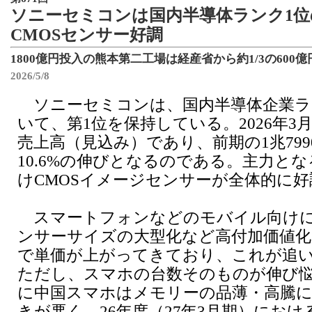
ソニーセミコンは国内半導体ランク1位
CMOSセンサー好調
1800億円投入の熊本第二工場は経産省から約1/3の600
2026/5/8
ソニーセミコンは、国内半導体企業ラ
いて、第1位を保持している。2026年3
売上高（見込み）であり、前期の1兆79
10.6%の伸びとなるのである。主力と
けCMOSイメージセンサーが全体的に
スマートフォンなどのモバイル向けに
ンサーサイズの大型化など高付加価値
で単価が上がってきており、これが追
ただし、スマホの台数そのものが伸び
に中国スマホはメモリーの品薄・高騰
きが悪く、26年度（27年3月期）にお