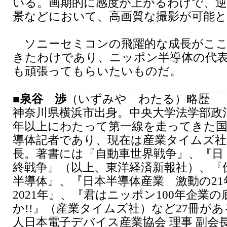
いる。画期的に感度が上がるわけで、逆
景などにおいて、高画質な撮影が可能
ソニーセミコンの飛躍的な成長がここ
きたわけであり、ニッポン半導体の代
も頑張ってもらいたいものだ。
■
泉谷 渉
（いずみや わたる）略歴
神奈川県横浜市出身。中央大学法学部政治
年以上にわたって第一線を走ってきた国
導体記者であり、現在は産業タイムズ社
長。著書には『自動車世界戦争』、『日・
終戦争』（以上、東洋経済新報社）、『
半導体』、『日本半導体産業 激動の21年
2021年』、『君はニッポン100年企業
か!!』（産業タイムズ社）など27冊が
人日本電子デバイス産業協会 理事 副会