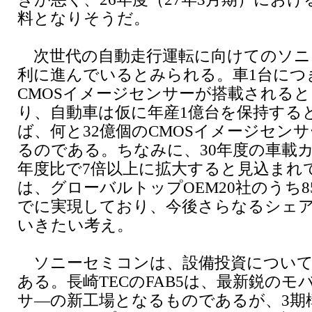
料となりそうだ。
次世代の自動走行運転に向けてのソニ
利に進んでいるとみられる。車1台につき
CMOSイメージセンサーが搭載される
り、自動車は仮に年産1億台を保持する
ば、何と32億個のCMOSイメージセン
るのである。ちなみに、30年度の車載カ
年度比で7倍以上に拡大すると見込まれ
は、グローバルトップOEM20社のうち8
でに実現しており、今後さらなるシェ
いきたい考え。
ソニーセミコンは、設備投資について
ある。長崎TECのFAB5は、最新鋭のモ
サ―の新工場となるものであるが、3期