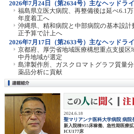
2026年7月24日（第2634号）主なヘッドラ
福島県立医大病院、再整備後は延べ6.1万㎡
年度着工へ
沖縄県、精和病院と中部病院の基本設計費
正予算で計上へ
2026年7月17日（第2633号）主なヘッドラ
京都府、厚労省地域医療構想重点支援区
中丹地域が選定
島津製作所、ガスクロマトグラフ質量分
薬品分析に貢献
2024.6.18
聖マリアンナ医科大学病院 病院
新入院棟955床稼働、急性期医療拡
ICU177床