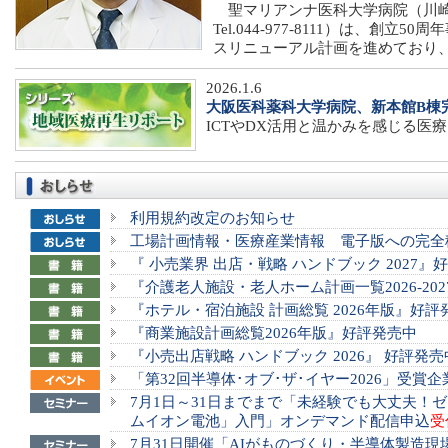
聖マリアンナ医科大学病院（川崎市宮
Tel.044-977-8111）は、創立
スリニューアル計画を進めており、
2026.1.6
大阪医科薬科大学病院、新本館B棟完
ICTやDX活用と温かみを感じる医
利用規約改定のお知らせ
工場計画情報・医療産業情報 電子版への完全
『 小売業界 出店・戦略 ハンドブック 2027』
『介護老人施設・老人ホーム計画一覧2026-20
『ホテル・宿泊施設 計画総覧 2026年版』好評
『商業施設計画総覧2026年版』好評発売中
『小売出店戦略 ハンドブック 2026』 好評発売
「第32回半導体･オブ･ザ･イヤー2026」受賞企
7月1日～31日までまで「未経験でも大丈夫！
ムイオン電池」入門」オンデマンド配信申込
受
7月31日開催「AIがものづくり・半導体製造