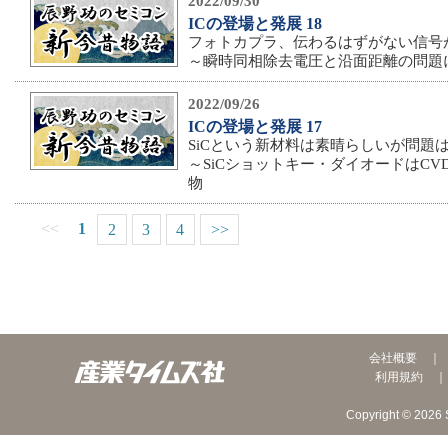
2022/09/30
ICの登場と発展 18
フォトカプラ、伝わるはずがない信号
～瞬時同相除去電圧と沿面距離の問題
2022/09/26
ICの登場と発展 17
SiCという新材料は素晴らしいが問題
～SiCショットキー・ダイオードはC
物
<<
1
2
3
4
>>
会社概要
利用規約
Copyright © 2026 S