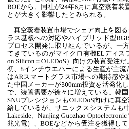
BOEから、同社が24年6月に真空蒸着
とが大きく影響したとみられる。
真空蒸着装置市場でシェア向上を図る
ラス基板への対応やハイブリッド型RGB
プロセス開発に取り組んでいるが、一
てきているのがマイクロ有機ELディスプ
on Silicon＝OLEDoS）向けの装置受注
初、8インチウエハーによる生産が主流
はARスマートグラス市場への期待感や
た中国メーカーが300mm投資を活発化
で、装置需要が徐々に増えている。韓国
SNUプレシジョンもOLEDoS向けに真
給しているが、サニックスシステムも
Lakeside、Nanjing Guozhao Optoelectroni
兆光電）、BOEなどから受注を獲得して