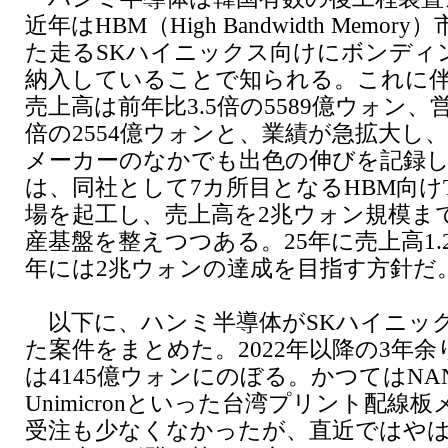
近年はHBM（High Bandwidth Memo
た走るSKハイニックス向けにボンディ
納入していることで知られる。これに伴い
売上高は前年比3.5倍の5589億ウォン、営
倍の2554億ウォンと、業績が急拡大し
メーカーのなかでも出色の伸びを記録した
は、同社として7カ所目となるHBM向け
場を起工し、売上高を2兆ウォン規模ま
産基盤を整えつつある。25年に売上高1.
年には2兆ウォンの達成を目指す方針だ
以下に、ハンミ半導体がSKハイニッ
た案件をまとめた。2022年以降の3年余
は4145億ウォンにのぼる。かつてはNANY
Unimicronといった台湾プリント配線
受注も少なくなかったが、直近ではやは