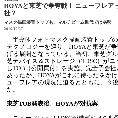
HOYAと東芝で争奪戦！ ニューフレア
社？
マスク描画装置トップも、マルチビーム世代では劣勢
2019/12/27
半導体フォトマスク描画装置トップの
テクノロジーを巡り、HOYAと東芝が
げる展開となっている。当初、東芝グル
芝デバイス＆ストレージ（TDSC）が
しTOB（公開買付）を実施、完全子会
あったが、HOYAがこれに待ったをか
ューフレアの現況に迫るとともに、今
た。
東芝TOB発表後、HOYAが対抗案
ニューフレアはTDSCが株式52.4％