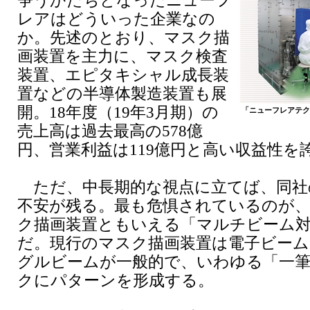
争うかたちとなったニューフ
レアはどういった企業なの
か。先述のとおり、マスク描
画装置を主力に、マスク検査
装置、エピタキシャル成長装
置などの半導体製造装置も展
開。18年度（19年3月期）の
「ニューフレアテク
売上高は過去最高の578億
円、営業利益は119億円と高い収益性を
ただ、中長期的な視点に立てば、同社
不安が残る。最も危惧されているのが
ク描画装置ともいえる「マルチビーム
だ。現行のマスク描画装置は電子ビー
グルビームが一般的で、いわゆる「一
クにパターンを形成する。