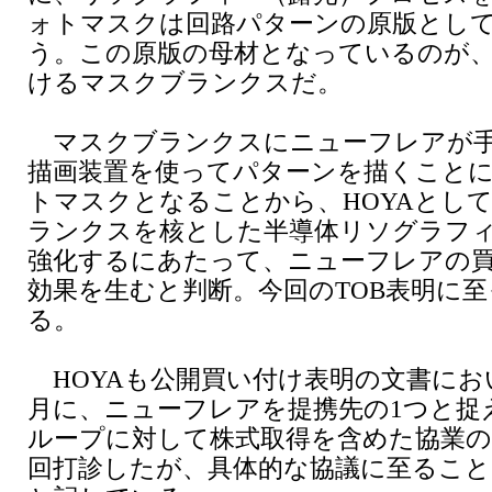
ォトマスクは回路パターンの原版とし
う。この原版の母材となっているのが、
けるマスクブランクスだ。
マスクブランクスにニューフレアが
描画装置を使ってパターンを描くこと
トマスクとなることから、HOYAとし
ランクスを核とした半導体リソグラフ
強化するにあたって、ニューフレアの
効果を生むと判断。今回のTOB表明に
る。
HOYAも公開買い付け表明の文書におい
月に、ニューフレアを提携先の1つと捉
ループに対して株式取得を含めた協業の
回打診したが、具体的な協議に至るこ