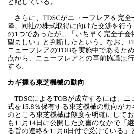
と記している。
さらに、TDSCがニューフレアを完全
降、同社の株式取得に向けた交渉を行う
の1つであったが、「いち早く完全子会
望ましい」と判断したという。なお、T
ニューフレアのTOBを実施中であるた
点から、ニューフレアとの事前協議は
する。
カギ握る東芝機械の動向
TDSCによるTOBが成立するには、
式を15.8％保有する東芝機械の動向が
のところ東芝機械は態度を明確にしてお
も11月14日に公開した文書のなかで「
る旨の連絡を11月8日付で受けている