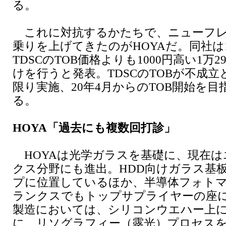
る。
これに対抗するかたちで、ニューフレ
乗りを上げてきたのがHOYAだ。同社は1
TDSCのTOB価格よりも1000円高い1万2
けを行うと発表。TDSCのTOBが不成
限り実施、20年4月からのTOB開始を
る。
HOYA「過去にも複数回打診」
HOYAは光学ガラスを基礎に、現在は
クス分野にも進出。HDD向けガラス基
プに位置しているほか、半導体フォト
ランクスでもトップサプライヤーの座
製造においては、シリコンウエハー上
に、リソグラフィー（露光）プロセス